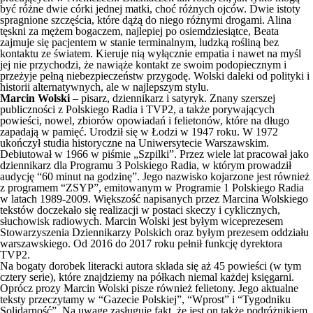
być różne dwie córki jednej matki, choć różnych ojców. Dwie istoty
spragnione szczęścia, które dążą do niego różnymi drogami. Alina
tęskni za mężem bogaczem, najlepiej po osiemdziesiątce, Beata
zajmuje się pacjentem w stanie terminalnym, ludzką rośliną bez
kontaktu ze światem. Kieruje nią wyłącznie empatia i nawet na myśl
jej nie przychodzi, że nawiąże kontakt ze swoim podopiecznym i
przeżyje pełną niebezpieczeństw przygodę. Wolski daleki od polityki i
historii alternatywnych, ale w najlepszym stylu.
Marcin Wolski
– pisarz, dziennikarz i satyryk. Znany szerszej
publiczności z Polskiego Radia i TVP2, a także porywających
powieści, nowel, zbiorów opowiadań i felietonów, które na długo
zapadają w pamięć. Urodził się w Łodzi w 1947 roku. W 1972
ukończył studia historyczne na Uniwersytecie Warszawskim.
Debiutował w 1966 w piśmie „Szpilki”. Przez wiele lat pracował jako
dziennikarz dla Programu 3 Polskiego Radia, w którym prowadził
audycję “60 minut na godzinę”. Jego nazwisko kojarzone jest również
z programem “ZSYP”, emitowanym w Programie 1 Polskiego Radia
w latach 1989-2009. Większość napisanych przez Marcina Wolskiego
tekstów doczekało się realizacji w postaci skeczy i cyklicznych,
słuchowisk radiowych. Marcin Wolski jest byłym wiceprezesem
Stowarzyszenia Dziennikarzy Polskich oraz byłym prezesem oddziału
warszawskiego. Od 2016 do 2017 roku pełnił funkcję dyrektora
TVP2.
Na bogaty dorobek literacki autora składa się aż 45 powieści (w tym
cztery serie), które znajdziemy na półkach niemal każdej księgarni.
Oprócz prozy Marcin Wolski pisze również felietony. Jego aktualne
teksty przeczytamy w “Gazecie Polskiej”, “Wprost” i “Tygodniku
Solidarność”. Na uwagę zasługuje fakt, że jest on także podróżnikiem.