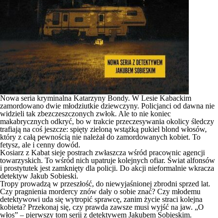
Nowa seria kryminalna Katarzyny Bondy. W Lesie Kabackim
zamordowano dwie młodziutkie dziewczyny. Policjanci od dawna nie
widzieli tak zbezczeszczonych zwłok. Ale to nie koniec
makabrycznych odkryć, bo w trakcie przeczesywania okolicy śledczy
trafiają na coś jeszcze: spięty zieloną wstążką pukiel blond włosów,
który z całą pewnością nie należał do zamordowanych kobiet. To
fetysz, ale i cenny dowód.
Kosiarz z Kabat sieje postrach zwłaszcza wśród pracownic agencji
towarzyskich. To wśród nich upatruje kolejnych ofiar. Świat alfonsów
i prostytutek jest zamknięty dla policji. Do akcji nieformalnie wkracza
detektyw Jakub Sobieski.
Tropy prowadzą w przeszłość, do niewyjaśnionej zbrodni sprzed lat.
Czy pragnienia mordercy znów dały o sobie znać? Czy młodemu
detektywowi uda się wytropić sprawcę, zanim życie straci kolejna
kobieta? Przekonaj się, czy prawda zawsze musi wyjść na jaw. „O
włos” – pierwszy tom serii z detektywem Jakubem Sobieskim.