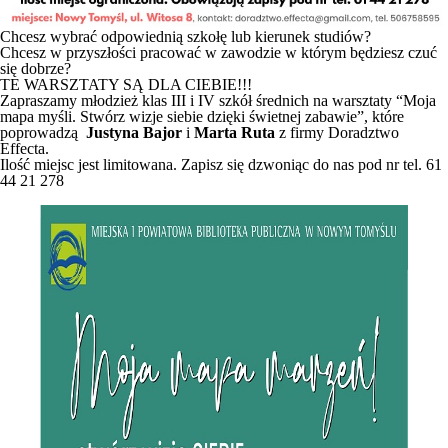
Chcesz wybrać odpowiednią szkołę lub kierunek studiów?
Chcesz w przyszłości pracować w zawodzie w którym będziesz czuć
się dobrze?
TE WARSZTATY SĄ DLA CIEBIE!!!
Zapraszamy młodzież klas III i IV szkół średnich na warsztaty “Moja
mapa myśli. Stwórz wizje siebie dzięki świetnej zabawie”, które
poprowadzą
Justyna Bajor
i
Marta Ruta
z firmy Doradztwo
Effecta.
Ilość miejsc jest limitowana. Zapisz się dzwoniąc do nas pod nr tel. 61
44 21 278