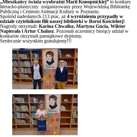
„Mieszkańcy świata wyobraźni Marii Konopnickiej”
to konkurs
literacko-plastyczny zorganizowany przez Wojewódzką Bibliotekę
Publiczną i Centrum Animacji Kultury w Poznaniu.
Spośród nadesłanych 213 prac, aż
4 wyróżnienia przypadły w
udziale czytelnikom filii naszej biblioteki w Borui Kościelnej!
Nagrody otrzymali:
Karina Chwalisz, Martyna Gucia, Wiktor
Napierała i Artur Chalasz
. Pozostali uczestnicy biorący udział w
konkursie otrzymali pamiątkowe dyplomy.
Serdecznie wszystkim gratulujemy!!!