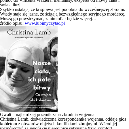
pomoc do Vincenta Waldera, mentalisty, eksperta od mowy ciała i
świata iluzji.
Szybko ustalają, że ta sprawa jest podobna do wcześniejszej zbrodni.
Wtedy staje się jasne, że ścigają bezwzględnego seryjnego mordercę.
Muszą go powstrzymać, zanim ofiar będzie więcej…
źródło opisu:
www.lubimyczytac.pl
Gwałt – najbardziej przemilczana zbrodnia wojenna
Christina Lamb, doświadczona korespondentka wojenna, oddaje głos
kobietom z obszarów objętych konfliktami zbrojnymi. Wśród jej
rozmówczyń są japońskie niewolnice seksualne (tzw. comfort