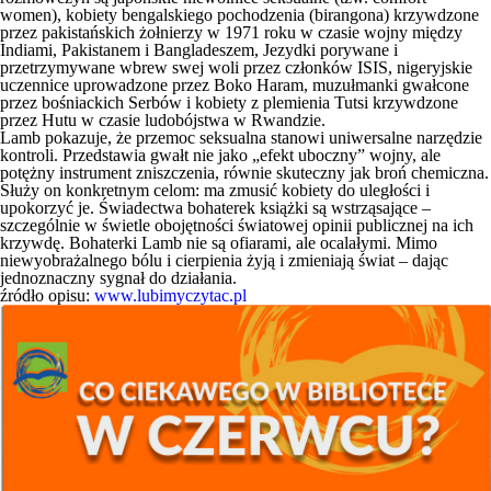
women), kobiety bengalskiego pochodzenia (birangona) krzywdzone
przez pakistańskich żołnierzy w 1971 roku w czasie wojny między
Indiami, Pakistanem i Bangladeszem, Jezydki porywane i
przetrzymywane wbrew swej woli przez członków ISIS, nigeryjskie
uczennice uprowadzone przez Boko Haram, muzułmanki gwałcone
przez bośniackich Serbów i kobiety z plemienia Tutsi krzywdzone
przez Hutu w czasie ludobójstwa w Rwandzie.
Lamb pokazuje, że przemoc seksualna stanowi uniwersalne narzędzie
kontroli. Przedstawia gwałt nie jako „efekt uboczny” wojny, ale
potężny instrument zniszczenia, równie skuteczny jak broń chemiczna.
Służy on konkretnym celom: ma zmusić kobiety do uległości i
upokorzyć je. Świadectwa bohaterek książki są wstrząsające –
szczególnie w świetle obojętności światowej opinii publicznej na ich
krzywdę. Bohaterki Lamb nie są ofiarami, ale ocalałymi. Mimo
niewyobrażalnego bólu i cierpienia żyją i zmieniają świat – dając
jednoznaczny sygnał do działania.
źródło opisu:
www.lubimyczytac.pl