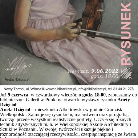
Już
9 czerwca
, w czwartkowy wieczór,
o godz. 18.00
, zapraszamy do
bibliotecznej Galerii w Punkt na otwarcie wystawy rysunku
Anety
Dzięcioł
.
Aneta Dzięcioł
– mieszkanka Albertowska w gminie Grodzisk
Wielkopolski. Zajmuje się rysunkiem, malarstwem oraz pirografią,
tworząc przede wszystkim realistyczne portrety. Uczyła się różnych
technik artystycznych m.in. w Wielkopolskiej Szkole Architektury i
Sztuki w Poznaniu. W swojej twórczości ukazuje piękno i
różnorodność otaczającej rzeczywistości, czerpiąc inspirację ze świata