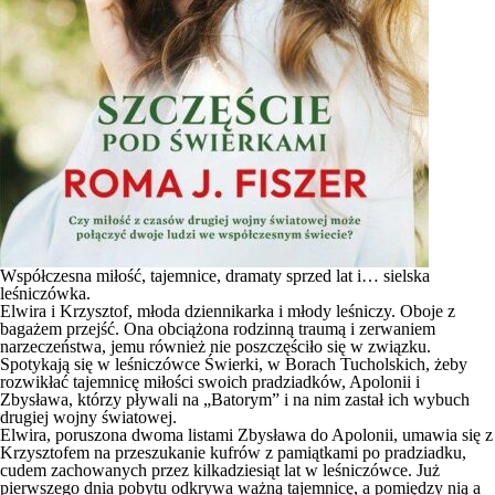
Współczesna miłość, tajemnice, dramaty sprzed lat i… sielska
leśniczówka.
Elwira i Krzysztof, młoda dziennikarka i młody leśniczy. Oboje z
bagażem przejść. Ona obciążona rodzinną traumą i zerwaniem
narzeczeństwa, jemu również nie poszczęściło się w związku.
Spotykają się w leśniczówce Świerki, w Borach Tucholskich, żeby
rozwikłać tajemnicę miłości swoich pradziadków, Apolonii i
Zbysława, którzy pływali na „Batorym” i na nim zastał ich wybuch
drugiej wojny światowej.
Elwira, poruszona dwoma listami Zbysława do Apolonii, umawia się z
Krzysztofem na przeszukanie kufrów z pamiątkami po pradziadku,
cudem zachowanych przez kilkadziesiąt lat w leśniczówce. Już
pierwszego dnia pobytu odkrywa ważną tajemnicę, a pomiędzy nią a