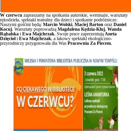
W czerwcu
zapraszamy na spotkania autorskie, wernisaże, warsztaty
rękodzieła, sprktakl teatralny dla dzieci i spotkanie podróżnicze.
Naszymi gośćmi będą:
Marcin Wolski
,
Maciej Barton
oraz
Daniel
Kocuj
. Warsztaty poprowadzą
Magdalena Kędzia-Kluj
,
Wanda
Rąbalska
i
Ewa Majchrzak
. Swoje prace zaprezentują
Aneta
Dzięcioł
i
Ewa Majchrzak
, a lakowy spektakl ekologiczno-
przyrodniczy przygotowała dla Was
Pracownia Za Piecem
.