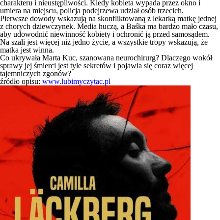
charakteru i nieustępliwości. Kiedy kobieta wypada przez okno i
umiera na miejscu, policja podejrzewa udział osób trzecich.
Pierwsze dowody wskazują na skonfliktowaną z lekarką matkę jednej
z chorych dziewczynek. Media huczą, a Baśka ma bardzo mało czasu,
aby udowodnić niewinność kobiety i ochronić ją przed samosądem.
Na szali jest więcej niż jedno życie, a wszystkie tropy wskazują, że
matka jest winna.
Co ukrywała Marta Kuc, szanowana neurochirurg? Dlaczego wokół
sprawy jej śmierci jest tyle sekretów i pojawia się coraz więcej
tajemniczych zgonów?
źródło opisu:
www.lubimyczytac.pl