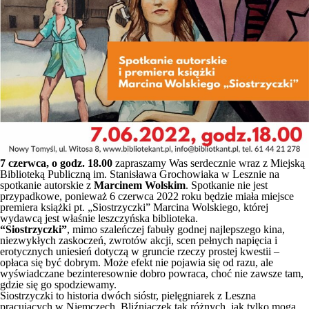
7 czerwca, o godz. 18.00
zapraszamy Was serdecznie wraz z Miejską
Biblioteką Publiczną im. Stanisława Grochowiaka w Lesznie na
spotkanie autorskie z
Marcinem Wolskim
. Spotkanie nie jest
przypadkowe, ponieważ 6 czerwca 2022 roku będzie miała miejsce
premiera książki pt. „Siostrzyczki” Marcina Wolskiego, której
wydawcą jest właśnie leszczyńska biblioteka.
“Siostrzyczki”
, mimo szaleńczej fabuły godnej najlepszego kina,
niezwykłych zaskoczeń, zwrotów akcji, scen pełnych napięcia i
erotycznych uniesień dotyczą w gruncie rzeczy prostej kwestii –
opłaca się być dobrym. Może efekt nie pojawia się od razu, ale
wyświadczane bezinteresownie dobro powraca, choć nie zawsze tam,
gdzie się go spodziewamy.
Siostrzyczki to historia dwóch sióstr, pielęgniarek z Leszna
pracujących w Niemczech. Bliźniaczek tak różnych, jak tylko mogą