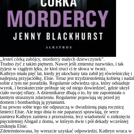
„Jesteś córką zabójcy, mordercy małych dziewczynek”.
Trudno żyć z takim piętnem. Nawet jeśli zmienisz nazwisko, i tak
żyjesz w ciągłym lęku, że ktoś rzuci ci te słowa w twarz.
Kathryn miała pięć lat, kiedy jej ukochany tata zabił jej rówieśniczkę i
najlepszą przyjaciółkę, Elsie. Teraz jest trzydziestoletnią kobietą i nadal
sobie z tym nie poradziła. Regularnie odwiedza ojca, który odsiaduje
wyrok, i bezskutecznie próbuje się od niego dowiedzieć, gdzie ukrył
ciało swojej ofiary. A dziennikarze dbają o to, by nie zapomniała o
tamtym strasznym zdarzeniu. Regularnie pojawiają się przed jej
domem i bombardują ją pytaniami.
I na pewno sobie tego nie odpuszczą w dwudziestą piątą rocznicę
śmierci Elsie. Ale tego dnia to nie paparazzi sprawiają, że serce
zamiera Kathryn zamiera z przerażenia, lecz wiadomość o zniknięciu
pięcioletniej Abigail z domu, w którym dwie i pół dekady wcześniej
zniknęła Elsie.
Zdeterminowana, by wreszcie uzyskać odpowiedzi, Kathryn wraca w