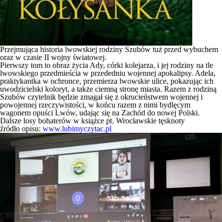
Przejmująca historia lwowskiej rodziny Szubów tuż przed wybuchem
oraz w czasie II wojny światowej.
Pierwszy tom to obraz życia Ady, córki kolejarza, i jej rodziny na tle
lwowskiego przedmieścia w przededniu wojennej apokalipsy. Adela,
praktykantka w ochronce, przemierza lwowskie ulice, pokazując ich
uwodzicielski koloryt, a także ciemną stronę miasta. Razem z rodziną
Szubów czytelnik będzie zmagał się z okrucieństwem wojennej i
powojennej rzeczywistości, w końcu razem z nimi bydlęcym
wagonem opuści Lwów, udając się na Zachód do nowej Polski.
Dalsze losy bohaterów w książce pt.
Wrocławskie tęsknoty
źródło opisu:
www.lubimyczytac.pl