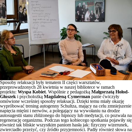
Sposoby relaksacji były tematem II części warsztatów,
przeprowadzonych 28 kwietnia w naszej bibliotece w ramach
projektu:
Wyspa Kobiet
. Wspólnie z pedagożką
Małgorzatą Hołod-
Głuszek
i psycholożką
Magdaleną Cymerman
panie ćwiczyły
omówione wcześniej sposoby relaksacji. Dzięki temu miały okazję
wypróbować trening autogenny Schultza, mający na celu zmniejszenie
napięcia mięśni i nerwów, a polegający na wywołaniu na drodze
autosugestii stanu zbliżonego do hipnozy lub medytacji, co pozwala na
regenerację organizmu. Podczas tego kobiecego spotkania pojawiły się
również tak bliskie wszystkim paniom hasła jak: fizyczny wizerunek,
zwierciadło przeżyć, czy źródło przyjemności. Padły również słowa na