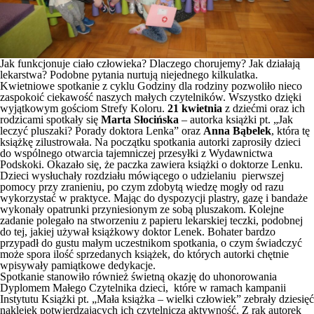
Jak funkcjonuje ciało człowieka? Dlaczego chorujemy? Jak działają
lekarstwa? Podobne pytania nurtują niejednego kilkulatka.
Kwietniowe spotkanie z cyklu
Godziny dla rodziny
pozwoliło nieco
zaspokoić ciekawość naszych małych czytelników. Wszystko dzięki
wyjątkowym gościom Strefy Koloru.
21 kwietnia
z dziećmi oraz ich
rodzicami spotkały się
Marta Słocińska
– autorka książki pt. „Jak
leczyć pluszaki? Porady doktora Lenka” oraz
Anna Bąbelek
, która tę
książkę zilustrowała. Na początku spotkania autorki zaprosiły dzieci
do wspólnego otwarcia tajemniczej przesyłki z Wydawnictwa
Podskoki. Okazało się, że paczka zawiera książki o doktorze Lenku.
Dzieci wysłuchały rozdziału mówiącego o udzielaniu pierwszej
pomocy przy zranieniu, po czym zdobytą wiedzę mogły od razu
wykorzystać w praktyce. Mając do dyspozycji plastry, gazę i bandaże
wykonały opatrunki przyniesionym ze sobą pluszakom. Kolejne
zadanie polegało na stworzeniu z papieru lekarskiej teczki, podobnej
do tej, jakiej używał książkowy doktor Lenek. Bohater bardzo
przypadł do gustu małym uczestnikom spotkania, o czym świadczyć
może spora ilość sprzedanych książek, do których autorki chętnie
wpisywały pamiątkowe dedykacje.
Spotkanie stanowiło również świetną okazję do uhonorowania
Dyplomem Małego Czytelnika dzieci, które w ramach kampanii
Instytutu Książki pt. „Mała książka – wielki człowiek” zebrały dziesięć
naklejek potwierdzających ich czytelniczą aktywność. Z rąk autorek