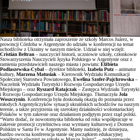
Nasza biblioteka otrzymała zaproszenie ze szkoły Marcos Juárez, w
prowincji Córdoba w Argentynie do udziału w konferencji na temat
uchodźców z Ukrainy w naszym mieście. Udział w niej wzięli:
Cristián Beltran
– nauczyciel historii, uczniowie szkoły, członkowie
Stowarzyszenia Nauczycieli Języka Polskiego w Argentynie oraz z
ramienia przedstawicieli naszego miasta i powiatu:
Elżbieta
Podlaszewska-Cybal
– dyrektor biblioteki,
Izabela Putz
– animator
kultury,
Marzena Matusiak
– Kierownik Wydziału Komunikacji
Społecznej Starostwa Powiatowego,
Ewelina Szofer-Pajchrowska
–
Naczelnik Wydziału Turystyki i Rozwoju Gospodarczego Urzędu
Miejskiego – oraz
Ryszard Ratajczak
– Zastępca Wydziału Turystyki
i Rozwoju Gospodarczego Urzędu Miejskiego. Tłumaczyła
Jola
Woszczynin
. Konferencja była doskonałą okazją do poznania przez
młodych Argentyńczyków sytuacji ukraińskich uchodźców na naszym
terenie, a także przyjrzenia się szerokiej działalności wolontariackiej
Polaków w tym zakresie oraz działaniom podjętym przez rząd polski.
“Warto dodać, że nowotomyska biblioteka od roku współpracuje w
zakresie promocji czytelnictwa oraz wymiany kulturowej z Domem
Polskim w Santa Fe w Argentynie. Mamy nadzieję, że dzisiejsza,
bardzo owocna konferencja stanie się początkiem edukacyjnej
współpracy również ze szkołą w Marcos Juárez”. – podsumowuje