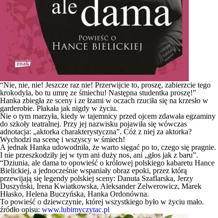
“Nie, nie, nie! Jeszcze raz nie! Przerwijcie to, proszę, zabierzcie tego
krokodyla, bo tu umrę ze śmiechu! Następna studentka proszę!”
Hanka zbiegła ze sceny i ze łzami w oczach rzuciła się na krzesło w
garderobie. Płakała jak nigdy w życiu.
Nie o tym marzyła, kiedy w tajemnicy przed ojcem zdawała egzaminy
do szkoły teatralnej. Przy jej nazwisku pojawiła się wówczas
adnotacja: „aktorka charakterystyczna”. Cóż z niej za aktorka?
Wychodzi na scenę i wszyscy w śmiech!
A jednak Hanka udowodniła, że warto sięgać po to, czego się pragnie.
I nie przeszkodziły jej w tym ani duży nos, ani „głos jak z baru”.
“Dziunia, ale dama to opowieść o królowej polskiego kabaretu Hance
Bielickiej, a jednocześnie wspaniały obraz epoki, przez którą
przewijają się legendy polskiej sceny: Danuta Szaflarska, Jerzy
Duszyński, Irena Kwiatkowska, Aleksander Zelwerowicz, Marek
Hłasko, Helena Buczyńska, Hanka Ordonówna.
To powieść o dziewczynie, której wszystkiego było w życiu mało.
źródło opisu:
www.lubimyczytac.pl