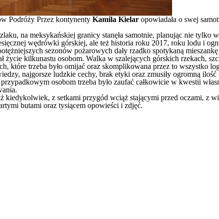
ków Podróży Przez kontynenty
Kamila Kielar
opowiadała o swej samot
szlaku, na meksykańskiej granicy stanęła samotnie, planując nie tylko 
esięcznej wędrówki górskiej, ale też historia roku 2017, roku lodu i ogn
ajpotężniejszych sezonów pożarowych dały rzadko spotykaną mieszank
ebrał życie kilkunastu osobom. Walka w szalejących górskich rzekach
ch, które trzeba było omijać oraz skomplikowana przez to wszystko log
y, najgorsze ludzkie cechy, brak etyki oraz zmusiły ogromną ilość o
m i przypadkowym osobom trzeba było zaufać całkowicie w kwestii wł
wania.
niż kiedykolwiek, z setkami przygód wciąż stającymi przed oczami, z w
tymi butami oraz tysiącem opowieści i zdjęć.