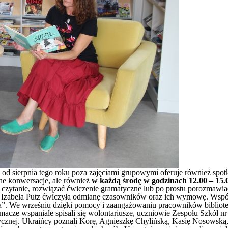
e, od sierpnia tego roku poza zajęciami grupowymi oferuje również spo
one konwersacje, ale również
w każdą środę w godzinach 12.00 – 15.
 czytanie, rozwiązać ćwiczenie gramatyczne lub po prostu porozmawiać 
ka Izabela Putz ćwiczyła odmianę czasowników oraz ich wymowę. Wspól
. We wrześniu dzięki pomocy i zaangażowaniu pracowników biblioteki 
umacze wspaniale spisali się wolontariusze, uczniowie Zespołu Szkół nr 
zycznej. Ukraińcy poznali Korę, Agnieszkę Chylińską, Kasię Nosowską