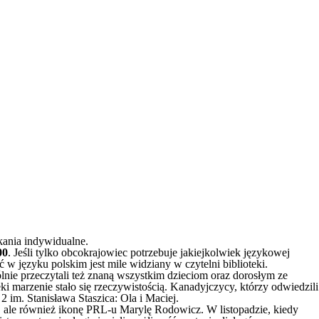
tkania indywidualne.
00
. Jeśli tylko obcokrajowiec potrzebuje jakiejkolwiek językowej
w języku polskim jest mile widziany w czytelni biblioteki.
nie przeczytali też znaną wszystkim dzieciom oraz dorosłym ze
marzenie stało się rzeczywistością. Kanadyjczycy, którzy odwiedzili
2 im. Stanisława Staszica: Ola i Maciej.
, ale również ikonę PRL-u Marylę Rodowicz. W listopadzie, kiedy