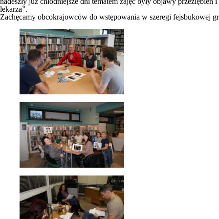
nadeszły już chłodniejsze dni tematem zajęć były objawy przeziębień i
lekarza”.
Zachęcamy obcokrajowców do wstępowania w szeregi fejsbukowej g