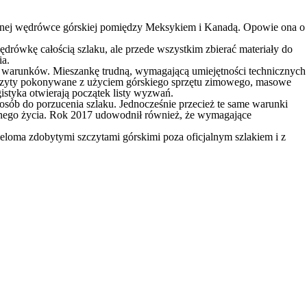
nej wędrówce górskiej pomiędzy Meksykiem i Kanadą. Opowie ona o
wędrówkę całością szlaku, ale przede wszystkim zbierać materiały do
ia.
ę warunków. Mieszankę trudną, wymagającą umiejętności technicznych
, szczyty pokonywane z użyciem górskiego sprzętu zimowego, masowe
istyka otwierają początek listy wyzwań.
sób do porzucenia szlaku. Jednocześnie przecież te same warunki
asnego życia. Rok 2017 udowodnił również, że wymagające
ieloma zdobytymi szczytami górskimi poza oficjalnym szlakiem i z