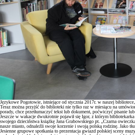
Językowe Pogotowie, istniejące od stycznia 2017r. w naszej bibliotec
Teraz można przyjść do biblioteki nie tylko raz w miesiącu na umówi
porady, chce przetłumaczyć tekst lub dokument, poćwiczyć pisanie lub
Jeszcze w wakacje dwukrotnie pojawił się Igor, z którym bibliotekar
swojego dzieciństwa książkę Jana Grabowskiego pt. „Czarna owieczka”
nasze miasto, odnaleźli swoje korzenie i swoją polską rodzinę. Jako tł
Jesienne grupowe spotkania to prezentacja gwiazd polskiej sceny mu