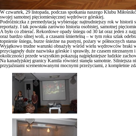
W czwartek, 29 listopada, podczas spotkania naszego Klubu Miłośni
swojej samotnej pięciomiesięcznej wędrówce górskiej.
Podróżniczka z premedytacją wybierając najtrudniejszy rok w historii 
reportaży. I tak powstała zarówno historia osobistej, samotnej pięciomi
A było co zbierać. Rekordowe opady śniegu od 30 lat oraz jeden z n
oraz bardzo silnej woli, a czasami śmiertelną – w tym roku szlak od
topnienie śniegu, burze śnieżne na pustyni, pożary w północnych stana
Wyjątkowo trudne warunki obnażyły wśród wielu wędrowców braki wiedz
przyciągnęły duże nazwiska górskie i sprawiły, że czasem nieznany
okoliczności przede wszystkim pokazują najpiękniejsze ludzkie zacho
Na kanadyjskiej granicy Kamila również stanęła samotnie. Silniejsza 
przyjaźniami scementowanymi mocnymi przeżyciami, z kompletnie zdar