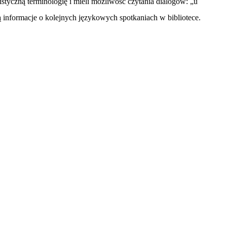
istyczną terminologię i mieli możliwość czytania dialogów: „u
są informacje o kolejnych językowych spotkaniach w bibliotece.