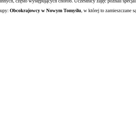
 innych, często występujących chorób. Uczestnicy zajęć poznali specjal
rupy:
Obcokrajowcy w Nowym Tomyślu
, w której to zamieszczane 