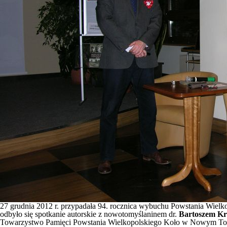
27 grudnia 2012 r. przypadała 94. rocznica wybuchu Powstania Wielk
odbyło się spotkanie autorskie z nowotomyślaninem dr.
Bartoszem Kr
Towarzystwo Pamięci Powstania Wielkopolskiego Koło w Nowym Tomyś