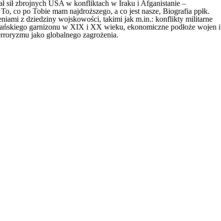
ł sił zbrojnych USA w konfliktach w Iraku i Afganistanie –
, co po Tobie mam najdroższego, a co jest nasze, Biografia ppłk.
ami z dziedziny wojskowości, takimi jak m.in.: konflikty militarne
znańskiego garnizonu w XIX i XX wieku, ekonomiczne podłoże wojen i
terroryzmu jako globalnego zagrożenia.