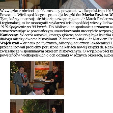
W związku z obchodami 93. rocznicy powstania wielkopolskiego 1918
Powstania Wielkopolskiego – promocja książki dra
Marka Rezlera
Wi
Tym, którzy interesują się historią naszego regionu dr Marek Rezler 
i regionalnej, m.in: monografii wydarzeń wielkopolskiej wiosny ludów 1
1919.Spojrzenie po 90 latach
. Do biblioteki na spotkanie z uznanym 
wmaszerowując w powstańczym umundurowaniu uroczyście rozpoczęli w
Konieczny
. Wieczór autorski, którego główną bohaterką była książka
dialogu między dwoma historykami. Z autorem książki dr Markiem Rezl
Wojcieszak
– dr nauk politycznych, historyk, nauczyciel akademicki 
przeanalizowali problemy poruszone na kartach nowej książki dr. Rez
związane ze wspomnianym okresem historycznym. O wyjątkowości ksią
powstańców wielkopolskich o och odznaki w różnych okresach, autor