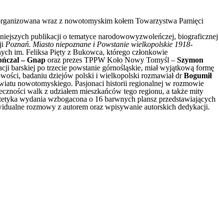
– zorganizowana wraz z nowotomyskim kołem Towarzystwa Pamięci
śniejszych publikacji o tematyce narodowowyzwoleńczej, biograficznej
ji
Poznań. Miasto niepoznane i Powstanie wielkopolskie 1918-
nych im. Feliksa Pięty z Bukowca, którego członkowie
ńczal – Gnap
oraz prezes TPPW Koło Nowy Tomyśl –
Szymon
ji barskiej po trzecie powstanie górnośląskie, miał wyjątkową formę
wości, badaniu dziejów polski i wielkopolski rozmawiał dr
Bogumił
owiatu nowotomyskiego. Pasjonaci historii regionalnej w rozmowie
teczności walk z udziałem mieszkańców tego regionu, a także mity
stetyka wydania wzbogacona o 16 barwnych plansz przedstawiających
widualne rozmowy z autorem oraz wpisywanie autorskich dedykacji.