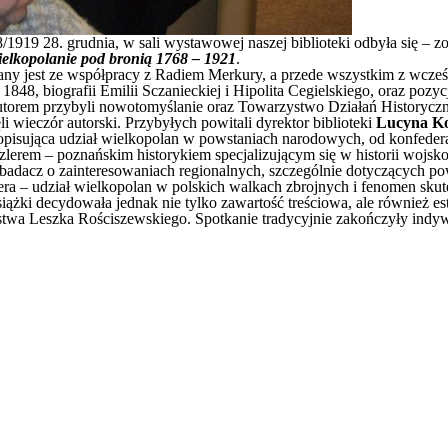
/1919 28. grudnia, w sali wystawowej naszej biblioteki odbyła się 
elkopolanie pod bronią 1768 – 1921
.
znany jest ze współpracy z Radiem Merkury, a przede wszystkim z wcze
848, biografii Emilii Sczanieckiej i Hipolita Cegielskiego, oraz pozyc
autorem przybyli nowotomyślanie oraz Towarzystwo Działań Historycz
ieczór autorski. Przybyłych powitali dyrektor biblioteki
Lucyna Ko
 opisująca udział wielkopolan w powstaniach narodowych, od konfederac
erem – poznańskim historykiem specjalizującym się w historii wojsko
i badacz o zainteresowaniach regionalnych, szczególnie dotyczących p
lera – udział wielkopolan w polskich walkach zbrojnych i fenomen sku
żki decydowała jednak nie tylko zawartość treściowa, ale również e
stwa Leszka Rościszewskiego. Spotkanie tradycyjnie zakończyły indy