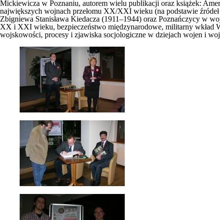
Mickiewicza w Poznaniu, autorem wielu publikacji oraz książek: Amer
największych wojnach przełomu XX/XXI wieku (na podstawie źródeł i o
Zbigniewa Stanisława Kiedacza (1911–1944) oraz Poznańczycy w wojnie
XX i XXI wieku, bezpieczeństwo międzynarodowe, militarny wkład Wi
wojskowości, procesy i zjawiska socjologiczne w dziejach wojen i wojs