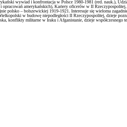
ykański wywiad i konfrontacja w Polsce 1980-1981 (red. nauk.), Udzia
pracowań amerykańskich), Kariery oficerów w II Rzeczypospolitej, To
 polsko – bolszewickiej 1919-1921. Interesuje się wieloma zagadnieni
elkopolski w budowę niepodległości II Rzeczypospolitej, dzieje po
ka, konflikty militarne w Iraku i Afganistanie, dzieje współczesnego 