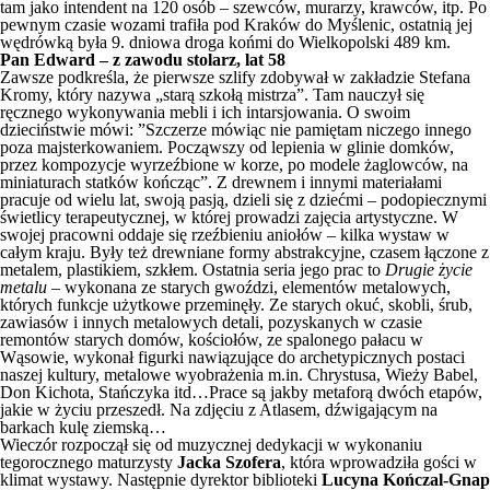
tam jako intendent na 120 osób – szewców, murarzy, krawców, itp. Po
pewnym czasie wozami trafiła pod Kraków do Myślenic, ostatnią jej
wędrówką była 9. dniowa droga końmi do Wielkopolski 489 km.
Pan Edward – z zawodu stolarz, lat 58
Zawsze podkreśla, że pierwsze szlify zdobywał w zakładzie Stefana
Kromy, który nazywa „starą szkołą mistrza”. Tam nauczył się
ręcznego wykonywania mebli i ich intarsjowania. O swoim
dzieciństwie mówi: ”Szczerze mówiąc nie pamiętam niczego innego
poza majsterkowaniem. Począwszy od lepienia w glinie domków,
przez kompozycje wyrzeźbione w korze, po modele żaglowców, na
miniaturach statków kończąc”. Z drewnem i innymi materiałami
pracuje od wielu lat, swoją pasją, dzieli się z dziećmi – podopiecznymi
świetlicy terapeutycznej, w której prowadzi zajęcia artystyczne. W
swojej pracowni oddaje się rzeźbieniu aniołów – kilka wystaw w
całym kraju. Były też drewniane formy abstrakcyjne, czasem łączone z
metalem, plastikiem, szkłem. Ostatnia seria jego prac to
Drugie życie
metalu
– wykonana ze starych gwoździ, elementów metalowych,
których funkcje użytkowe przeminęły. Ze starych okuć, skobli, śrub,
zawiasów i innych metalowych detali, pozyskanych w czasie
remontów starych domów, kościołów, ze spalonego pałacu w
Wąsowie, wykonał figurki nawiązujące do archetypicznych postaci
naszej kultury, metalowe wyobrażenia m.in. Chrystusa, Wieży Babel,
Don Kichota, Stańczyka itd…Prace są jakby metaforą dwóch etapów,
jakie w życiu przeszedł. Na zdjęciu z Atlasem, dźwigającym na
barkach kulę ziemską…
Wieczór rozpoczął się od muzycznej dedykacji w wykonaniu
tegorocznego maturzysty
Jacka Szofera
, która wprowadziła gości w
klimat wystawy. Następnie dyrektor biblioteki
Lucyna Kończal-Gnap