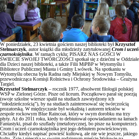
W poniedziałek, 23 kwietnia gościem naszej biblioteki był
Krzysztof
Stelmarczyk
, autor książki dla młodzieży zatytułowanej
Crom i uczeń
czarnoksiężnika
. W ramach cyklu: PISARZ NAS GOŚCI W
ŚWIECIE SWOJEJ TWÓRCZOŚCI spotkał się z dziećmi w Oddziale
dla Dzieci naszej biblioteki, a także Filii MiPBP w Wytomyślu i
Bibliotece Publicznej Miasta i Gminy Lwówek. Na spotkaniu w
Wytomyślu obecna była Radna rady Miejskiej w Nowym Tomyślu,
przewodnicząca Komisji Rolnictwa i Ochrony Środowiska – Grażyna
Targiel.
Krzysztof Stelmarczyk
– rocznik 1977, absolwent filologii polskiej
WSP w Zielonej Górze. Pisze od liceum. Początkowo parał się poezją
(swoje szkolne wiersze spalił na studiach zawstydzony ich
“młodzieńczością”), by na studiach zainteresować się twórczością
prozatorską. W międzyczasie był wokalistą i autorem tekstów w
zespole rockowym Blue Raincoat, który w swym dorobku ma trzy
płyty. Aż do 2011 roku, kiedy to debiutował opowiadaniem na łamach
Fantastyki, pisał do szuflady (metaforycznej, bo pisze na komputerze).
Crom i uczeń czarnoksiężnika jest jego debiutem powieściowym.
Chciałby kiedyś napisać powieść kultową, ale nie wie jeszcze, jakiego
kultu. Żyje i mieszka w swoim rodzinnym mieście Wołowie na