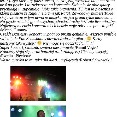
teraz (czyli Merkury plus koncert) największe wrażenie na mnie zrobił
nr 4 na płycie. I to zwłaszcza na koncercie. Świetnie sie obie gitary
przenikają i uzupełniają, lubię takie brzmienia. TO jest ta piosenka o
której pisałem że Rafał nie brzmi jak Rafał. Zawodowy numer! Takie
skojarzenie ze w tym utworze muzyka nie jest grana tylko malowana.
Na płycie aż tak tego nie słychać, chociaż trochę też…ale live miażdży.
Najlepszą recenzją koncertu niech będzie moje odczucie po… to już?
/Michał Gumny/
Cześć! Dzisiejszy koncert wypadł po prostu genialnie. Wszyscy byliście
świetni,ale Pan Sebastian… dawał czadu z tą gitarą
Kiedy
następny taki występ?
Nie mogę się doczekać!:)
/Ola/
Super koncert, Gniazdo śmierci niesamowite
/Kamil Vogel/
Koncerty stają się coraz bardziej uzależniające:) Chcemy więcej;)
/Ewelina Piechota/
Wasza muzyka to muzyka dla ludzi…myślących.
/Robert Salwowski/