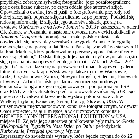
przybliżyła zebranym sylwetkę fotografika, jego pozafotograficzne
pasje oraz liczne sukcesy, po czym oddała głos autorowi zdjęć.
Opowiedział o ewolucji swej pasji, o fotografowaniu przyrody (od
której zaczynał), poprzez zdjęcia uliczne, aż po portrety. Podzielił się
radosną informacją, iż zdjęcia jego autorstwa składające się na
wystawę
Otwórzmy się na Nowy Tomyśl
w 2013 r. zagoszczą w galerii
CK Zamek w Poznaniu, a następnie otworzą nowy cykl publikacji w
Natiomal Geographic
promujących małe, polskie miasta. Jak
dowiedzieli się uczestnicy wernisażu przygoda Adama z fotografią
rozpoczęła się na początku lat 90.ych. Pasją tą „zaraził” go starszy o 11
lat brat, Mariusz, który podarował mu pierwszy aparat fotograficzny –
rosyjską „Smienę”. Dzisiaj fotografuje aparatem cyfrowym, ale często
sięga po aparat analogowy średniego formatu. W latach 2004—2011
jego 167 prac znalazło się na pierwszych stronach krajowych galerii
fotograficznych w kraju. Wystawiał je także m.in.: w Warszawie,
Łodzi, Częstochowie, Zabrzu, Nowym Tomyślu, Sulęcinie, Pniewach
i Lwówku. Adam Polański jest laureatem międzynarodowych
konkursów fotograficznych organizowanych pod patronatem PSA
oraz FIAP, w których zdobył pięć honorowych wyróżnień, a 63 jego
prace zostały zakwalifikowane do wystaw pokonkursowych w
Wielkiej Brytanii, Kanadzie, Serbii, Francji, Słowacji, USA. W
drużynowym międzynarodowym konkursie fotograficznym, w dywizji
Color Projected, zajął II miejsce, a w drużynowym konkursie
GREATER LYNN INTERNATIONAL EXHIBITION w USA
miejsce III. Zdjęcia jego autorstwa publikowane były m.in. w
Głosie
Wielkopolskim, Tygodniku Nasz Dzień po Dniu
i periodykach:
Nurkowanie, Przegląd sportowy, Wprost
.
Zapraszamy do zwiedzania wystawy, która będzie czynna do do
25