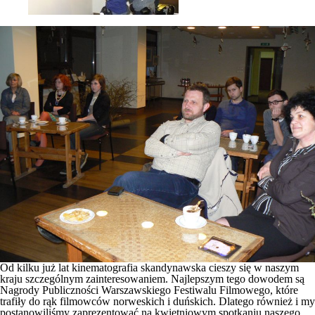
Od kilku już lat kinematografia skandynawska cieszy się w naszym
kraju szczególnym zainteresowaniem. Najlepszym tego dowodem są
Nagrody Publiczności Warszawskiego Festiwalu Filmowego, które
trafiły do rąk filmowców norweskich i duńskich. Dlatego również i my
postanowiliśmy zaprezentować na kwietniowym spotkaniu naszego