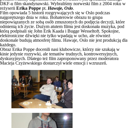
DKF-u film skandynawski. Wybraliśmy norweski film z 2004 roku w
reżyserii
Erika Poppe
pt.
Hawaje, Oslo
.
Film opowiada 5 historii rozgrywających się w Oslo podczas
najgorętszego dnia w roku. Bohaterowie obrazu to grupa
niepowiązanych ze sobą osób zmuszonych do podjęcia decyzji, które
odmienią ich życie. Dużym atutem filmu jest doskonała muzyka, pod
którą podpisali się John Erik Kaada i Bugge Wesseltoft. Spokojne,
elektroniczne dźwięki nie tylko wpadają w ucho, ale również
doskonale budują atmosferę filmu. Hawaje, Oslo nie jest produkcją dla
każdego.
Obraz Erika Poppe docenili nasi klubowicze, którzy nie szukają w
kinie jedynie rozrywki, ale tematów trudnych, kontrowersyjnych,
dyskusyjnych. Dlatego też film zaproponowany przez moderatora
Macieja Czyżewskiego dostarczył wiele emocji i wzruszeń.