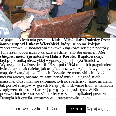
W piątek, 13 kwietnia gościem
Klubu Miłośników Podróży
Przez
kontynenty
był
Łukasz Wierzbicki
, który już po raz kolejny
zaprezentował klubowiczom ciekawą książkową relację z podróży.
Tym razem opowiadał o książce wydanej jego staraniem pt.
Mój
chłopiec, motor i ja
autorstwa
Haliny Korolec-Bujakowskiej
,
będącej kroniką niezwykłej wyprawy jej i jej męża Stanisława.
Wyruszyli oni z Druskiennik 19 sierpnia 1934 roku. Ich pragnieniem
było dotarcie tak daleko, jak to tylko możliwe, czyli, jak wynikało z
map, do Szanghaju w Chinach. Bywało, że motocykl ich mknął
niczym wicher, bywało, że sami pchać musieli, ciągnąć, nieść
maszynę. Odżywiali się skromnie, żyli po spartańsku, śpiąc na ziemi,
tak pośród śniegów w górach Persji, jak w skwarze Indii, w namiocie
z upływem dni coraz bardziej przegniłym i podartym. W Birmie
przyszło im mieszkać sześć miesięcy w sercu tropikalnej puszczy.
Dżungla ich żywiła, towarzystwa dotrzymywało urocze
niedźwiedziątko, które wykupili z niewoli i przygarnęli. Relacja z ich
pionierskiej wyprawy motocyklowej do Chin miała się ukazać
Ta strona wykorzystuje pliki Cookies
Czytaj więcej
Rozumiem
siedemdziesiąt lat temu. Tak się jednak nie stało. Wiosną 2011 roku
zapomniana przez dziesięciolecia kronika podróży dwojga Polaków –