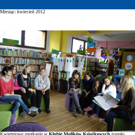
Miesiąc:
kwiecień 2012
WYDARZENIA KULTURALNE
GALERIA
E-INFORMATOR
O NAS
KONTAKT
MOJE KONTO
Kwietniowe spotkanie w
Klubie Molików Książkowych
zostało