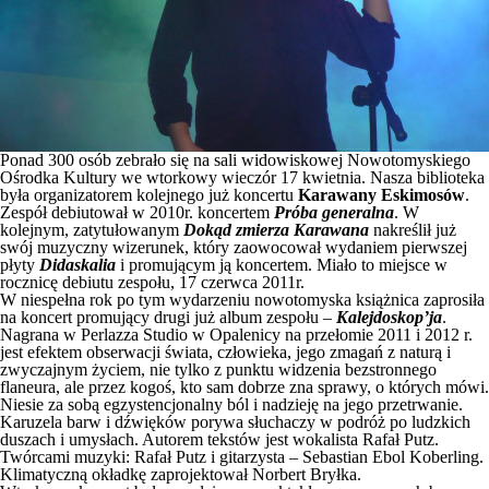
Ponad 300 osób zebrało się na sali widowiskowej Nowotomyskiego
Ośrodka Kultury we wtorkowy wieczór 17 kwietnia. Nasza biblioteka
była organizatorem kolejnego już koncertu
Karawany Eskimosów
.
Zespół debiutował w 2010r. koncertem
Próba generalna
. W
kolejnym, zatytułowanym
Dokąd zmierza Karawana
nakreślił już
swój muzyczny wizerunek, który zaowocował wydaniem pierwszej
płyty
Didaskalia
i promującym ją koncertem. Miało to miejsce w
rocznicę debiutu zespołu, 17 czerwca 2011r.
W niespełna rok po tym wydarzeniu nowotomyska książnica zaprosiła
na koncert promujący drugi już album zespołu –
Kalejdoskop’ja
.
Nagrana w Perlazza Studio w Opalenicy na przełomie 2011 i 2012 r.
jest efektem obserwacji świata, człowieka, jego zmagań z naturą i
zwyczajnym życiem, nie tylko z punktu widzenia bezstronnego
flaneura, ale przez kogoś, kto sam dobrze zna sprawy, o których mówi.
Niesie za sobą egzystencjonalny ból i nadzieję na jego przetrwanie.
Karuzela barw i dźwięków porywa słuchaczy w podróż po ludzkich
duszach i umysłach. Autorem tekstów jest wokalista Rafał Putz.
Twórcami muzyki: Rafał Putz i gitarzysta – Sebastian Ebol Koberling.
Klimatyczną okładkę zaprojektował Norbert Bryłka.