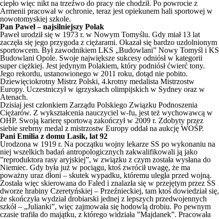
ciepło więc nikt na trzeźwo do pracy nie chodził. Po powrocie z
Armenii pracował w ochronie, teraz jest opiekunem hali sportowej w
nowotomyskiej szkole.
Pan Paweł – najsilniejszy Polak
Paweł urodził się w 1973 r. w Nowym Tomyślu. Gdy miał 13 lat
zaczęła się jego przygoda z ciężarami. Okazał się bardzo uzdolnionym
sportowcem. Był zawodnikiem LKS „Budowlani” Nowy Tomyśl i KS
Budowlani Opole. Swoje największe sukcesy odniósł w kategorii
super ciężkiej. Jest jedynym Polakiem, który podniósł ćwierć tony.
Jego rekordu, ustanowionego w 2011 roku, dotąd nie pobito.
Dziewięciokrotny Mistrz Polski, 4.krotny medalista Mistrzostw
Europy. Uczestniczył w igrzyskach olimpijskich w Sydney oraz w
Atenach.
Dzisiaj jest członkiem Zarządu Polskiego Związku Podnoszenia
Ciężarów. Z wykształcenia nauczyciel w-fu, jest też wychowawcą w
OHP. Swoją karierę sportową zakończył w 2009 r. Zdobyty przez
siebie srebrny medal z mistrzostw Europy oddał na aukcję WOŚP.
Pani Emilia z domu Lasik, lat 92
Urodzona w 1919 r. Na początku wojny lekarze SS po wykonaniu na
niej wszelkich badań antropologicznych zakwalifikowali ją jako
”reproduktora rasy aryjskiej”, w związku z czym została wysłana do
Niemiec. Gdy była już w pociągu, ktoś zwrócił uwagę, że ma
poważny uraz dłoni – skutek wypadku, któremu uległa przed wojną.
Została więc skierowana do Faled i znalazła się w przejętym przez SS
dworze hrabiny Czeretyńskiej – Przeźnieckiej, tam ktoś dowiedział się,
że skończyła wydział drobiarski jednej z lepszych przedwojennych
szkół – „Julianki”, więc zajmowała się hodowlą drobiu. Po pewnym
czasie trafiła do majątku, z którego widziała ”Majdanek”. Pracowała