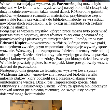
Wiosennie nastrajająca wystawa, pt.
Ptaszarnia
, jaką można było
obejrzeć w kwietniu, w sali wystawowej naszej biblioteki cieszyła się
dużym zainteresowaniem także wśród dzieci. Różnorodne gatunki
ptaków, wykonane z rozmaitych materiałów, przybierające często
niezwykłe formy przyciągnęły do biblioteki maluchy ze wszystkich
nowotomyskich przedszkoli. Z tej okazji na najmłodszych czekały
specjalne atrakcje.
Podążając za wzorem artystów, których prace można było podziwiać
podczas ptasiej wystawy, dzieci również miały okazję wykazać się
pomysłowością i plastycznymi umiejętnościami. Pomógł im w tym
Edward Kupiec
– nowotomyski rzeźbiarz, którego metalowe ptaki,
na niejednym zwiedzającym wspomnianą ekspozycję wywarły spore
wrażenie. Warsztaty, jakie zaproponował dzieciom tematycznie od niej
nie odbiegały. Każde dziecko otrzymało wyciętego z drewna ptaszka,
farby i kolorowe piórka do ozdoby. Praca pochłonęła dzieci bez reszty.
W efekcie powstały piękne, barwne ptaki, które powędrowały wraz z
dziećmi do przedszkola.
Następnego dnia grupom zwiedzającym wystawę towarzyszył
Waldemar Lisicki
– emerytowany nauczyciel biologii i wielki
miłośnik ptaków, który podzielił się z przedszkolakami swoją
ornitologiczną wiedzą. Dzięki pasji zaproszonego gościa, Mali
Odkrywcy z Plastusiowego Osiedla, którzy za sprawą bibliotecznych
spotkań odkryli już niejedną tajemnicę, do swojej listy odkryć
dołączyć mogą świat ptaków.