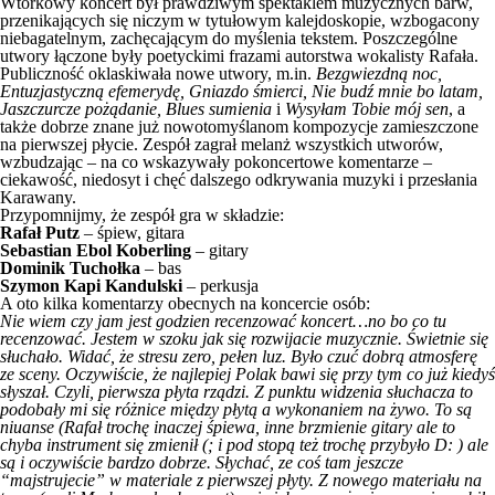
Wtorkowy koncert był prawdziwym spektaklem muzycznych barw,
przenikających się niczym w tytułowym kalejdoskopie, wzbogacony
niebagatelnym, zachęcającym do myślenia tekstem. Poszczególne
utwory łączone były poetyckimi frazami autorstwa wokalisty Rafała.
Publiczność oklaskiwała nowe utwory, m.in.
Bezgwiezdną noc,
Entuzjastyczną efemerydę, Gniazdo śmierci, Nie budź mnie bo latam,
Jaszczurcze pożądanie, Blues sumienia
i
Wysyłam Tobie mój sen
, a
także dobrze znane już nowotomyślanom kompozycje zamieszczone
na pierwszej płycie. Zespół zagrał melanż wszystkich utworów,
wzbudzając – na co wskazywały pokoncertowe komentarze –
ciekawość, niedosyt i chęć dalszego odkrywania muzyki i przesłania
Karawany.
Przypomnijmy, że zespół gra w składzie:
Rafał Putz
– śpiew, gitara
Sebastian Ebol Koberling
– gitary
Dominik Tuchołka
– bas
Szymon Kapi Kandulski
– perkusja
A oto kilka komentarzy obecnych na koncercie osób:
Nie wiem czy jam jest godzien recenzować koncert…no bo co tu
recenzować. Jestem w szoku jak się rozwijacie muzycznie. Świetnie się
słuchało. Widać, że stresu zero, pełen luz. Było czuć dobrą atmosferę
ze sceny. Oczywiście, że najlepiej Polak bawi się przy tym co już kiedyś
słyszał. Czyli, pierwsza płyta rządzi. Z punktu widzenia słuchacza to
podobały mi się różnice między płytą a wykonaniem na żywo. To są
niuanse (Rafał trochę inaczej śpiewa, inne brzmienie gitary ale to
chyba instrument się zmienił (; i pod stopą też trochę przybyło D: ) ale
są i oczywiście bardzo dobrze. Słychać, ze coś tam jeszcze
“majstrujecie” w materiale z pierwszej płyty. Z nowego materiału na