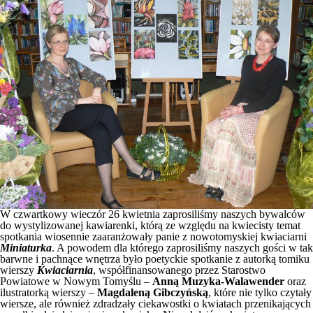
W czwartkowy wieczór 26 kwietnia zaprosiliśmy naszych bywalców
do wystylizowanej kawiarenki, którą ze względu na kwiecisty temat
spotkania wiosennie zaaranżowały panie z nowotomyskiej kwiaciarni
Miniaturka
. A powodem dla którego zaprosiliśmy naszych gości w tak
barwne i pachnące wnętrza było poetyckie spotkanie z autorką tomiku
wierszy
Kwiaciarnia
, współfinansowanego przez Starostwo
Powiatowe w Nowym Tomyślu –
Anną Muzyka-Walawender
oraz
ilustratorką wierszy –
Magdaleną Gibczyńską
, które nie tylko czytały
wiersze, ale również zdradzały ciekawostki o kwiatach przenikających