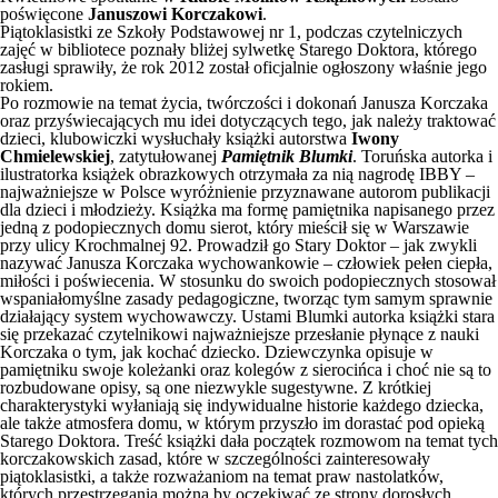
poświęcone
Januszowi Korczakowi
.
Piątoklasistki ze Szkoły Podstawowej nr 1, podczas czytelniczych
zajęć w bibliotece poznały bliżej sylwetkę Starego Doktora, którego
zasługi sprawiły, że rok 2012 został oficjalnie ogłoszony właśnie jego
rokiem.
Po rozmowie na temat życia, twórczości i dokonań Janusza Korczaka
oraz przyświecających mu idei dotyczących tego, jak należy traktować
dzieci, klubowiczki wysłuchały książki autorstwa
Iwony
Chmielewskiej
, zatytułowanej
Pamiętnik Blumki
. Toruńska autorka i
ilustratorka książek obrazkowych otrzymała za nią nagrodę IBBY –
najważniejsze w Polsce wyróżnienie przyznawane autorom publikacji
dla dzieci i młodzieży. Książka ma formę pamiętnika napisanego przez
jedną z podopiecznych domu sierot, który mieścił się w Warszawie
przy ulicy Krochmalnej 92. Prowadził go Stary Doktor – jak zwykli
nazywać Janusza Korczaka wychowankowie – człowiek pełen ciepła,
miłości i poświecenia. W stosunku do swoich podopiecznych stosował
wspaniałomyślne zasady pedagogiczne, tworząc tym samym sprawnie
działający system wychowawczy. Ustami Blumki autorka książki stara
się przekazać czytelnikowi najważniejsze przesłanie płynące z nauki
Korczaka o tym, jak kochać dziecko. Dziewczynka opisuje w
pamiętniku swoje koleżanki oraz kolegów z sierocińca i choć nie są to
rozbudowane opisy, są one niezwykle sugestywne. Z krótkiej
charakterystyki wyłaniają się indywidualne historie każdego dziecka,
ale także atmosfera domu, w którym przyszło im dorastać pod opieką
Starego Doktora. Treść książki dała początek rozmowom na temat tych
korczakowskich zasad, które w szczególności zainteresowały
piątoklasistki, a także rozważaniom na temat praw nastolatków,
których przestrzegania można by oczekiwać ze strony dorosłych.