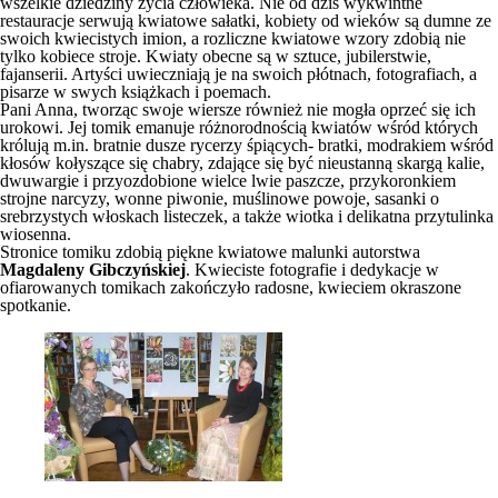
wszelkie dziedziny życia człowieka. Nie od dziś wykwintne
restauracje serwują kwiatowe sałatki, kobiety od wieków są dumne ze
swoich kwiecistych imion, a rozliczne kwiatowe wzory zdobią nie
tylko kobiece stroje. Kwiaty obecne są w sztuce, jubilerstwie,
fajanserii. Artyści uwieczniają je na swoich płótnach, fotografiach, a
pisarze w swych książkach i poemach.
Pani Anna, tworząc swoje wiersze również nie mogła oprzeć się ich
urokowi. Jej tomik emanuje różnorodnością kwiatów wśród których
królują m.in. bratnie dusze rycerzy śpiących- bratki, modrakiem wśród
kłosów kołyszące się chabry, zdające się być nieustanną skargą kalie,
dwuwargie i przyozdobione wielce lwie paszcze, przykoronkiem
strojne narcyzy, wonne piwonie, muślinowe powoje, sasanki o
srebrzystych włoskach listeczek, a także wiotka i delikatna przytulinka
wiosenna.
Stronice tomiku zdobią piękne kwiatowe malunki autorstwa
Magdaleny Gibczyńskiej
. Kwieciste fotografie i dedykacje w
ofiarowanych tomikach zakończyło radosne, kwieciem okraszone
spotkanie.