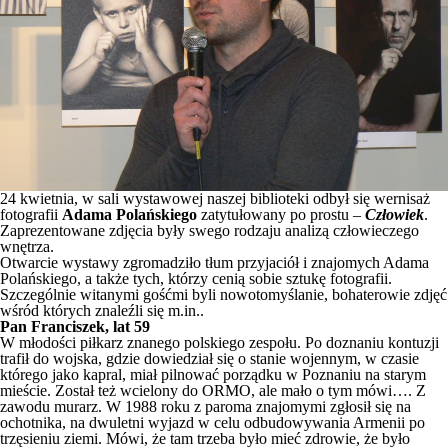
24 kwietnia, w sali wystawowej naszej biblioteki odbył się wernisaż
fotografii
Adama Polańskiego
zatytułowany po prostu –
Człowiek
.
Zaprezentowane zdjęcia były swego rodzaju analizą człowieczego
wnętrza.
Otwarcie wystawy zgromadziło tłum przyjaciół i znajomych Adama
Polańskiego, a także tych, którzy cenią sobie sztukę fotografii.
Szczególnie witanymi gośćmi byli nowotomyślanie, bohaterowie zdjęć
wśród których znaleźli się m.in..
Pan Franciszek, lat 59
W młodości piłkarz znanego polskiego zespołu. Po doznaniu kontuzji
trafił do wojska, gdzie dowiedział się o stanie wojennym, w czasie
którego jako kapral, miał pilnować porządku w Poznaniu na starym
mieście. Został też wcielony do ORMO, ale mało o tym mówi…. Z
zawodu murarz. W 1988 roku z paroma znajomymi zgłosił się na
ochotnika, na dwuletni wyjazd w celu odbudowywania Armenii po
trzęsieniu ziemi. Mówi, że tam trzeba było mieć zdrowie, że było