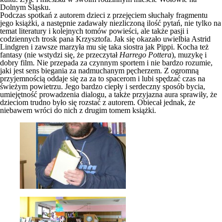
Dolnym Śląsku.
Podczas spotkań z autorem dzieci z przejęciem słuchały fragmentu
jego książki, a następnie zadawały niezliczoną ilość pytań, nie tylko na
temat literatury i kolejnych tomów powieści, ale także pasji i
codziennych trosk pana Krzysztofa. Jak się okazało uwielbia Astrid
Lindgren i zawsze marzyła mu się taka siostra jak Pippi. Kocha też
fantasy (nie wstydzi się, że przeczytał
Harrego Pottera
), muzykę i
dobry film. Nie przepada za czynnym sportem i nie bardzo rozumie,
jaki jest sens biegania za nadmuchanym pęcherzem. Z ogromną
przyjemnością oddaje się za za to spacerom i lubi spędzać czas na
świeżym powietrzu. Jego bardzo ciepły i serdeczny sposób bycia,
umiejętność prowadzenia dialogu, a także przyjazna aura sprawiły, że
dzieciom trudno było się rozstać z autorem. Obiecał jednak, że
niebawem wróci do nich z drugim tomem książki.